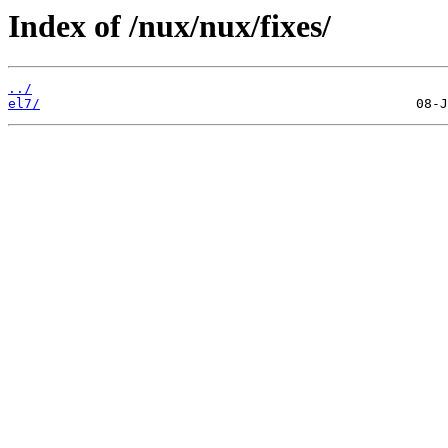
Index of /nux/nux/fixes/
../
el7/