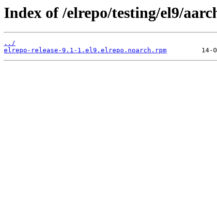
Index of /elrepo/testing/el9/aa
../
elrepo-release-9.1-1.el9.elrepo.noarch.rpm